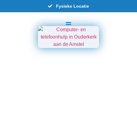
Fysieke Locatie
Tarieven computerhulp
en computerreparatie in
Ouderkerk aan de
Amstel en omliggende
plaatsen
Zo weet je vooraf altijd waar je aan toe bent –
zonder verrassingen achteraf.